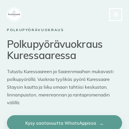
Siirry
sisältöön
POLKUPYÖRÄVUOKRAUS
Polkupyörävuokraus
Kuressaaressa
Tutustu Kuressaareen ja Saarenmaahan mukavasti
polkupyörällä. Vuokraa tyylikäs pyörä Kuressaare
Staysin kautta ja liiku omaan tahtiisi keskustan,
linnanpuiston, merenrannan ja rantapromenadin
välillä.
Kysy saatavuutta WhatsAppissa