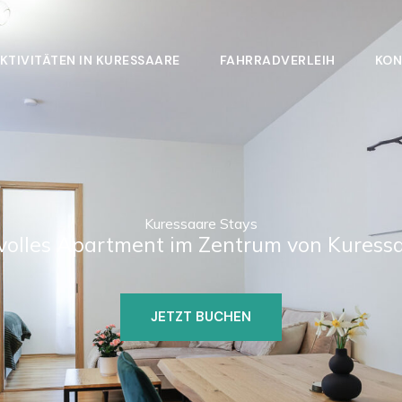
KTIVITÄTEN IN KURESSAARE
FAHRRADVERLEIH
KON
Kuressaare Stays
lvolles Apartment im Zentrum von Kuress
JETZT BUCHEN