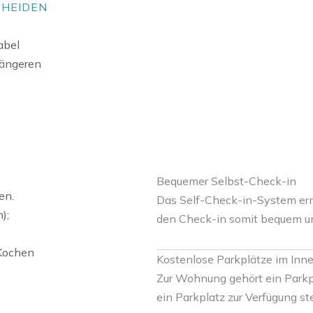
CHEIDEN
abel
 längeren
Bequemer Selbst-Check-in
en.
Das Self-Check-in-System ermö
);
den Check-in somit bequem und
 Kochen
Kostenlose Parkplätze im Inn
Zur Wohnung gehört ein Parkp
ein Parkplatz zur Verfügung st