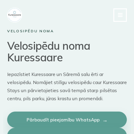
Skip
to
content
VELOSIPĒDU NOMA
Velosipēdu noma
Kuressaare
Iepazīstiet Kuressaare un Sāremā salu ērti ar
velosipēdu. Nomājiet stilīgu velosipēdu caur Kuressaare
Stays un pārvietojieties savā tempā starp pilsētas
centru, pils parku, jūras krastu un promenādi.
Pārbaudīt pieejamību WhatsApp