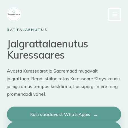
Skip
to
content
RATTALAENUTUS
Jalgrattalaenutus
Kuressaares
Avasta Kuressaaret ja Saaremaad mugavalt
jalgrattaga. Rendi stiilne ratas Kuressaare Stays kaudu
ja liigu omas tempos kesklinna, Lossipargi, mere ning
promenaadi vahel.
Küsi saadavust WhatsAppis