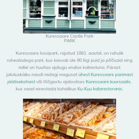
Kuressaare Castle Park
PARK
Kuressaare lossipark, rajatud 1861. aastal, on rahulik
rohealadega park, kus kasvab üle 80 liigi puid ja põõsaid ning
millel on huvitav ajalugu endise kalmistuna. Pärast
jalutuskäiku naudi midagi magusat
ühest Kuressaare parimast
jäätisekohast
või lõõgastu ajaloolises
Kuressaare kuursaalis
,
kus saad einestada kohalikus
Ku-Kuu kalarestoranis
.