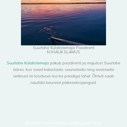
Suurlahe Külalistemaja Paadirent
KOHALIK ELAMUS
Suurlahe Külalistemaja
pakub paadirenti ja majutust Suurlahe
ääres, kus saad kalastada, saunatada ning avastada
ümbrust nii looduses kui ka paadiga lahel. Õhtuti saab
nautida kauneid päikeseloojanguid.
Broneeri oma järgmine puhkus juba täna!