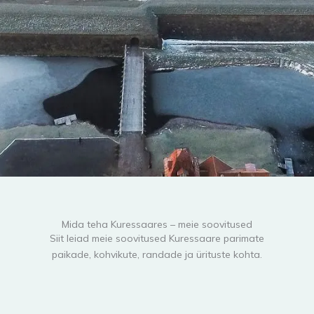
Mida teha Kuressaares – meie soovitused
Siit leiad meie soovitused Kuressaare parimate
paikade, kohvikute, randade ja ürituste kohta.