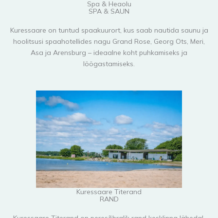
Spa & Heaolu
SPA & SAUN
Kuressaare on tuntud spaakuurort, kus saab nautida saunu ja
hoolitsusi spaahotellides nagu Grand Rose, Georg Ots, Meri,
Asa ja Arensburg – ideaalne koht puhkamiseks ja
löögastamiseks.
Kuressaare Titerand
RAND
Kuressaare Titerand on peresõbralik rand kesklinna lähedal,